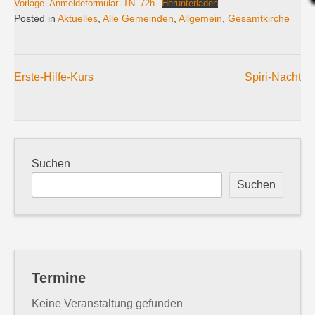
Vorlage_Anmeldeformular_TN_72h
Herunterladen
Posted in
Aktuelles
,
Alle Gemeinden
,
Allgemein
,
Gesamtkirche
Erste-Hilfe-Kurs
Spiri-Nacht
Beitragsnavigation
Suchen
Suchen
Termine
Keine Veranstaltung gefunden